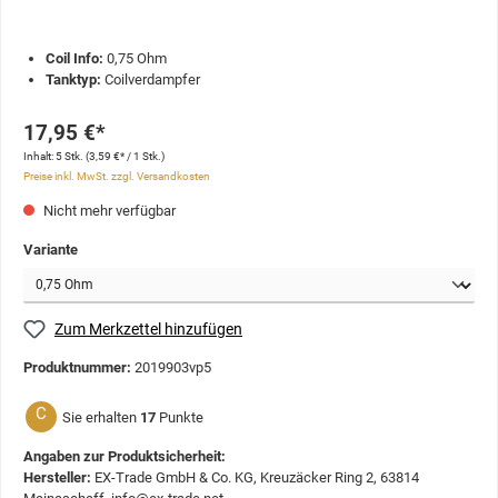
Coil Info:
0,75 Ohm
Tanktyp:
Coilverdampfer
17,95 €*
Inhalt:
5 Stk.
(3,59 €* / 1 Stk.)
Preise inkl. MwSt. zzgl. Versandkosten
Nicht mehr verfügbar
Variante
Zum Merkzettel hinzufügen
Produktnummer:
2019903vp5
C
Sie erhalten
17
Punkte
Angaben zur Produktsicherheit:
Hersteller:
EX-Trade GmbH & Co. KG, Kreuzäcker Ring 2, 63814