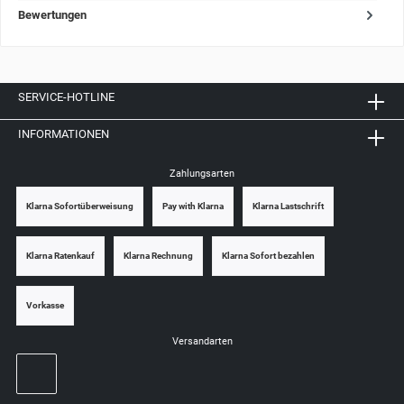
Bewertungen
SERVICE-HOTLINE
INFORMATIONEN
Zahlungsarten
Klarna Sofortüberweisung
Pay with Klarna
Klarna Lastschrift
Klarna Ratenkauf
Klarna Rechnung
Klarna Sofort bezahlen
Vorkasse
Versandarten