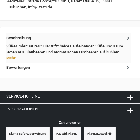
Hersteller:
Intrade Concepts GmbH, Barentstraße 13, 53881
Euskirchen, info@zazo.de
Beschreibung
Süßes oder Saures? Hier trifft beides aufeinander. Süße und saure
Noten aus Blaubeeren und aromatischen Himbeeren auf kühlem…
Mehr
Bewertungen
SERVICE-HOTLINE
INFORMATIONEN
Zahlungsarten
Klarna Sofortüberweisung
Pay with Klarna
Klarna Lastschrift