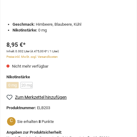
Geschmack:
Himbeere, Blaubeere, Kühl
Nikotinstärke:
0 mg
8,95 €*
Inhalt:
0.002 Liter
(4.475,00 €* / 1 Liter)
Preise inkl. MwSt. zzgl. Versandkosten
Nicht mehr verfügbar
Nikotinstärke
0 mg
20 mg
Zum Merkzettel hinzufügen
Produktnummer:
ELB203
C
Sie erhalten
8
Punkte
Angaben zur Produktsicherheit: