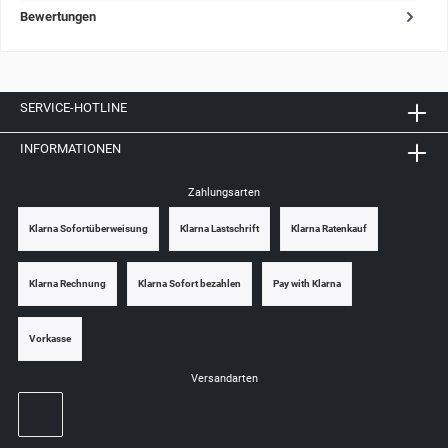
Bewertungen
SERVICE-HOTLINE
INFORMATIONEN
Zahlungsarten
Klarna Sofortüberweisung
Klarna Lastschrift
Klarna Ratenkauf
Klarna Rechnung
Klarna Sofort bezahlen
Pay with Klarna
Vorkasse
Versandarten