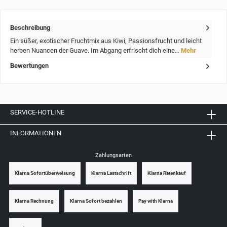
Beschreibung
Ein süßer, exotischer Fruchtmix aus Kiwi, Passionsfrucht und leicht
herben Nuancen der Guave. Im Abgang erfrischt dich eine…
Mehr
Bewertungen
SERVICE-HOTLINE
INFORMATIONEN
Zahlungsarten
Klarna Sofortüberweisung
Klarna Lastschrift
Klarna Ratenkauf
Klarna Rechnung
Klarna Sofort bezahlen
Pay with Klarna