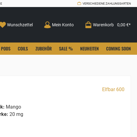
CE
VERSCHIEDENE ZAHLUNGSARTEN
Wunschzettel
Mein Konto
Warenkorb
0,00 €*
PODS
COILS
ZUBEHÖR
SALE %
NEUHEITEN
COMING SOON
Elfbar 600
k:
Mango
rke:
20 mg