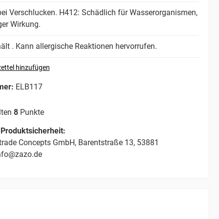
bei Verschlucken.
H412: Schädlich für Wasserorganismen,
iger Wirkung.
lt . Kann allergische Reaktionen hervorrufen.
ettel hinzufügen
mer:
ELB117
lten
8
Punkte
Produktsicherheit:
trade Concepts GmbH, Barentstraße 13, 53881
info@zazo.de