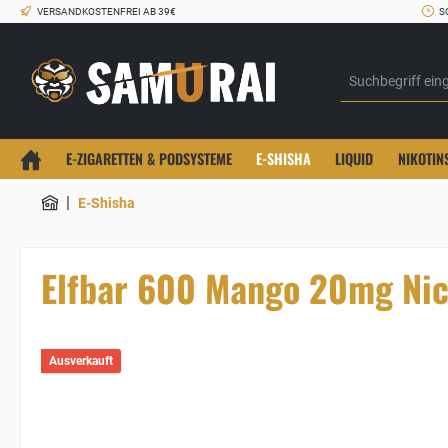
VERSANDKOSTENFREI AB 39€
S
E-ZIGARETTEN & PODSYSTEME
E-SHISHA
LIQUID
NIKOTIN
|
E-Shisha
Elfbar 600 Mango 20mg Nic
Ausverkauft