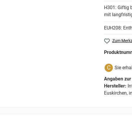
H301: Giftig 
mit langfrist
EUH208: Enthä
Zum Merkz
Produktnum
C
Sie erha
Angaben zur 
Hersteller:
In
Euskirchen, 