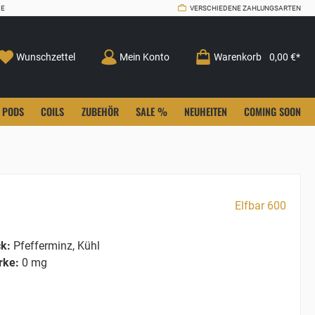
CE
VERSCHIEDENE ZAHLUNGSARTEN
Wunschzettel
Mein Konto
Warenkorb
0,00 €*
PODS
COILS
ZUBEHÖR
SALE %
NEUHEITEN
COMING SOON
Elfbar 600
k:
Pfefferminz, Kühl
rke:
0 mg