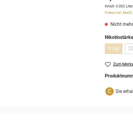
Inhalt:
0.002 Lite
Preise inkl. MwSt
Nicht mehr
Nikotinstärk
0 mg
2
Zum Merkz
Produktnum
C
Sie erha