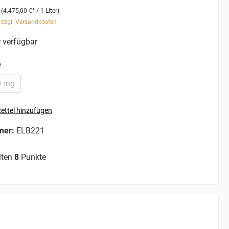
r
(4.475,00 €* / 1 Liter)
. zzgl. Versandkosten
 verfügbar
e
0 mg
ettel hinzufügen
mer:
ELB221
lten
8
Punkte