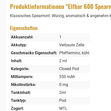
Produktinformationen "Elfbar 600 Spearmi
Klassisches Spearmint. Würzig, aromatisch & angenehm 
Eigenschaften
Akkuanzahl:
1
Akkutyp:
Verbaute Zelle
Geschmacks Eigenschaft:
Pfefferminz
, kühl
Inhalt:
2 ml
Kategorie:
Closed Pod
Milliampere:
550 mAh
Nikotinstärke:
0 mg
Tankinhalt:
2ml
Tanktyp:
Pod
Zugart:
MTL