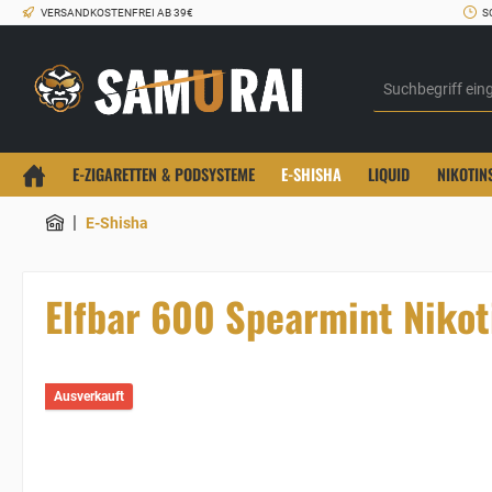
VERSANDKOSTENFREI AB 39€
S
E-ZIGARETTEN & PODSYSTEME
E-SHISHA
LIQUID
NIKOTIN
|
E-Shisha
Elfbar 600 Spearmint Nikot
Ausverkauft