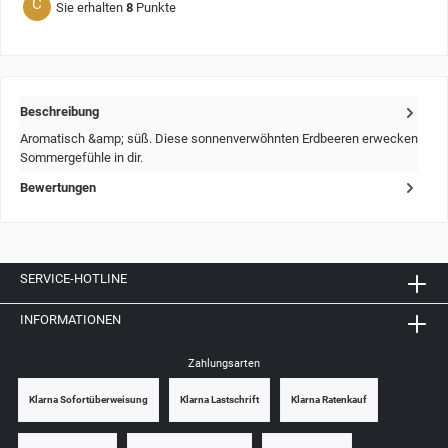
C
Sie erhalten
8
Punkte
Beschreibung
Aromatisch &amp; süß. Diese sonnenverwöhnten Erdbeeren erwecken
Sommergefühle in dir.
Bewertungen
SERVICE-HOTLINE
INFORMATIONEN
Zahlungsarten
Klarna Sofortüberweisung
Klarna Lastschrift
Klarna Ratenkauf