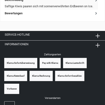
Saftige Kiwis paaren sich mit sonnenverwöhnten Erdbeeren on Ice.
Bewertungen
SERVICE-HOTLINE
INFORMATIONEN
Zahlungsarten
Klarna Sofortüberweisung
Pay with Klarna
Klarna Lastschrift
Klarna Ratenkauf
Klarna Rechnung
Klarna Sofort bezahlen
Vorkasse
Versandarten