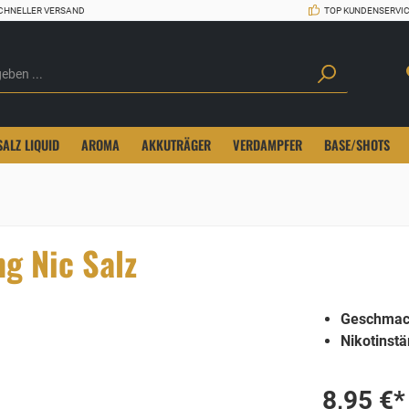
CHNELLER VERSAND
TOP KUNDENSERVI
SALZ LIQUID
AROMA
AKKUTRÄGER
VERDAMPFER
BASE/SHOTS
g Nic Salz
Geschmac
Nikotinstä
8,95 €*