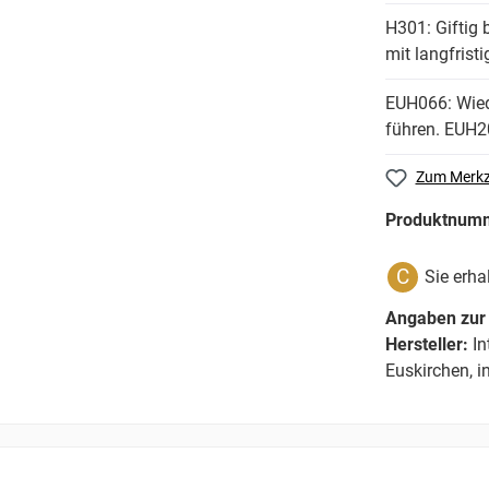
H301: Giftig 
mit langfrist
EUH066: Wiede
führen.
EUH20
Zum Merkz
Produktnum
C
Sie erha
Angaben zur 
Hersteller:
In
Euskirchen, 