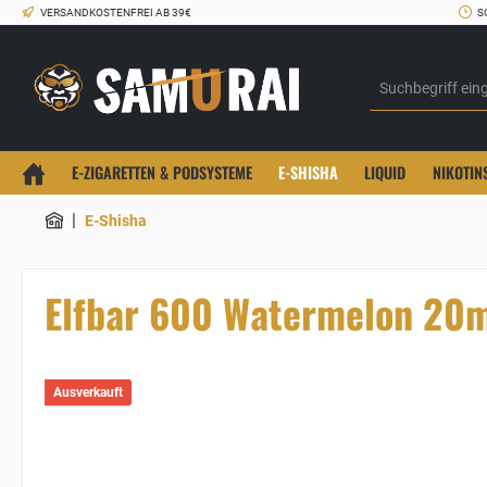
VERSANDKOSTENFREI AB 39€
S
E-ZIGARETTEN & PODSYSTEME
E-SHISHA
LIQUID
NIKOTIN
|
E-Shisha
Elfbar 600 Watermelon 20m
Ausverkauft