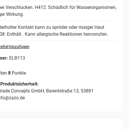
bei Verschlucken.
H412: Schädlich für Wasserorganismen,
iger Wirkung.
rholter Kontakt kann zu spröder oder rissiger Haut
8: Enthält . Kann allergische Reaktionen hervorrufen.
ettel hinzufügen
mer:
ELB113
lten
8
Punkte
Produktsicherheit:
trade Concepts GmbH, Barentstraße 13, 53881
info@zazo.de