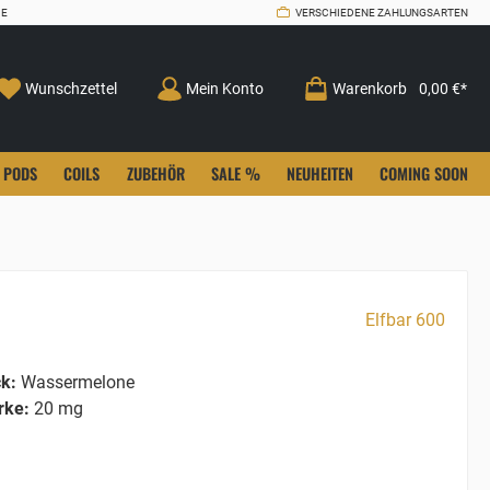
CE
VERSCHIEDENE ZAHLUNGSARTEN
Wunschzettel
Mein Konto
Warenkorb
0,00 €*
PODS
COILS
ZUBEHÖR
SALE %
NEUHEITEN
COMING SOON
Elfbar 600
k:
Wassermelone
rke:
20 mg