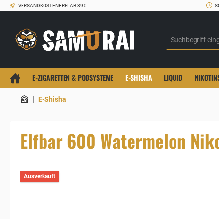
VERSANDKOSTENFREI AB 39€
S
E-ZIGARETTEN & PODSYSTEME
E-SHISHA
LIQUID
NIKOTIN
|
E-Shisha
Elfbar 600 Watermelon Niko
Ausverkauft