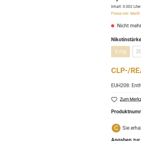
Inhalt:
0.002 Lite
Preise inkl. MwSt
Nicht mehr
Nikotinstärk
0 mg
2
CLP-/RE
EUH208: Enthä
Zum Merkz
Produktnum
C
Sie erha
Angaben zur 