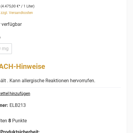
r
(4.475,00 €* / 1 Liter)
. zzgl. Versandkosten
 verfügbar
e
0 mg
ACH-Hinweise
lt . Kann allergische Reaktionen hervorrufen.
ettel hinzufügen
mer:
ELB213
lten
8
Punkte
Produktsicherheit: