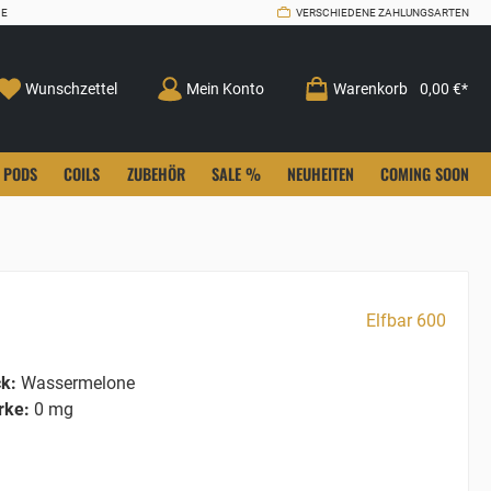
CE
VERSCHIEDENE ZAHLUNGSARTEN
Wunschzettel
Mein Konto
Warenkorb
0,00 €*
PODS
COILS
ZUBEHÖR
SALE %
NEUHEITEN
COMING SOON
Elfbar 600
k:
Wassermelone
rke:
0 mg