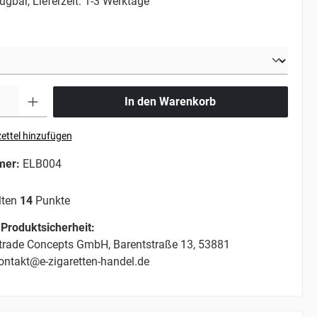
ügbar, Lieferzeit: 1-3 Werktage
In den Warenkorb
ettel hinzufügen
mer:
ELB004
lten
14
Punkte
Produktsicherheit:
trade Concepts GmbH, Barentstraße 13, 53881
ontakt@e-zigaretten-handel.de