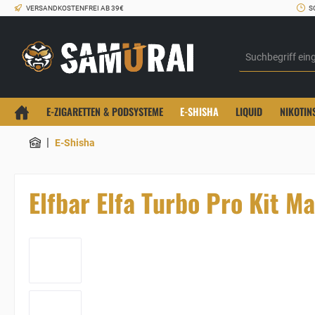
VERSANDKOSTENFREI AB 39€
S
E-ZIGARETTEN & PODSYSTEME
E-SHISHA
LIQUID
NIKOTIN
|
E-Shisha
Elfbar Elfa Turbo Pro Kit M