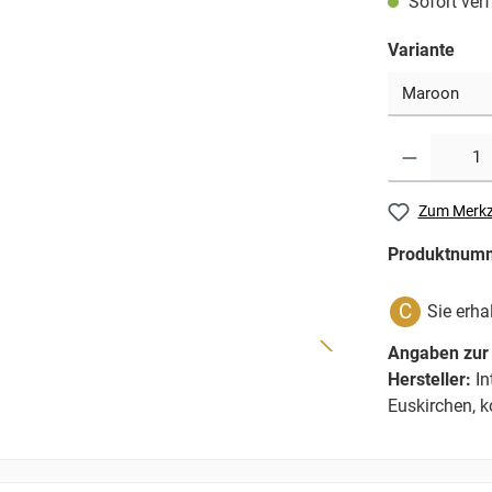
Sofort verf
Variante
Zum Merkz
Produktnum
C
Sie erha
Angaben zur 
Hersteller:
In
Euskirchen, k