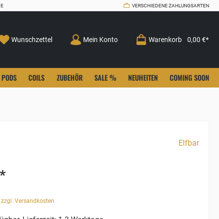
CE
VERSCHIEDENE ZAHLUNGSARTEN
Wunschzettel
Mein Konto
Warenkorb
0,00 €*
PODS
COILS
ZUBEHÖR
SALE %
NEUHEITEN
COMING SOON
Elfbar
*
. zzgl. Versandkosten