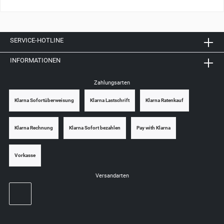
SERVICE-HOTLINE
INFORMATIONEN
Zahlungsarten
Klarna Sofortüberweisung
Klarna Lastschrift
Klarna Ratenkauf
Klarna Rechnung
Klarna Sofort bezahlen
Pay with Klarna
Vorkasse
Versandarten