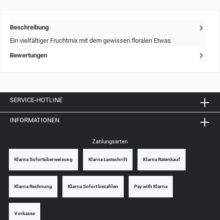
Beschreibung
Ein vielfältiger Fruchtmix mit dem gewissen floralen Etwas.
Bewertungen
SERVICE-HOTLINE
INFORMATIONEN
Zahlungsarten
Klarna Sofortüberweisung
Klarna Lastschrift
Klarna Ratenkauf
Klarna Rechnung
Klarna Sofort bezahlen
Pay with Klarna
Vorkasse