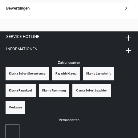
Bewertungen
SERVICE-HOTLINE
INFORMATIONEN
Zahlungsarten
Klarna Sofortüberweisung
Pay with Klarna
Klarna Lastschrift
Klarna Ratenkauf
Klarna Rechnung
Klarna Sofort bezahlen
Vorkasse
Versandarten