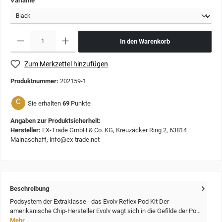
Variante
In den Warenkorb
Zum Merkzettel hinzufügen
Produktnummer:
202159-1
C
Sie erhalten
69
Punkte
Angaben zur Produktsicherheit:
Hersteller:
EX-Trade GmbH & Co. KG, Kreuzäcker Ring 2, 63814
Mainaschaff, info@ex-trade.net
Beschreibung
Podsystem der Extraklasse - das Evolv Reflex Pod Kit Der
amerikanische Chip-Hersteller Evolv wagt sich in die Gefilde der Po…
Mehr