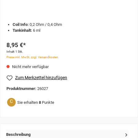
Coil Info:
0,2 Ohm / 0,4 Ohm
Tankinhalt:
6 ml
8,95 €*
Inhalt:
1 Stk.
Preise inkl. MwSt. zzgl. Versandkosten
Nicht mehr verfügbar
Zum Merkzettel hinzufügen
Produktnummer:
26027
C
Sie erhalten
8
Punkte
Beschreibung