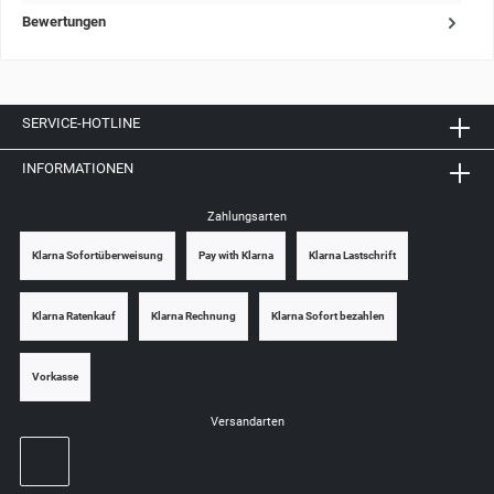
Bewertungen
SERVICE-HOTLINE
INFORMATIONEN
Zahlungsarten
Klarna Sofortüberweisung
Pay with Klarna
Klarna Lastschrift
Klarna Ratenkauf
Klarna Rechnung
Klarna Sofort bezahlen
Vorkasse
Versandarten