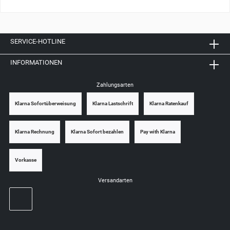
SERVICE-HOTLINE
INFORMATIONEN
Zahlungsarten
Klarna Sofortüberweisung
Klarna Lastschrift
Klarna Ratenkauf
Klarna Rechnung
Klarna Sofort bezahlen
Pay with Klarna
Vorkasse
Versandarten