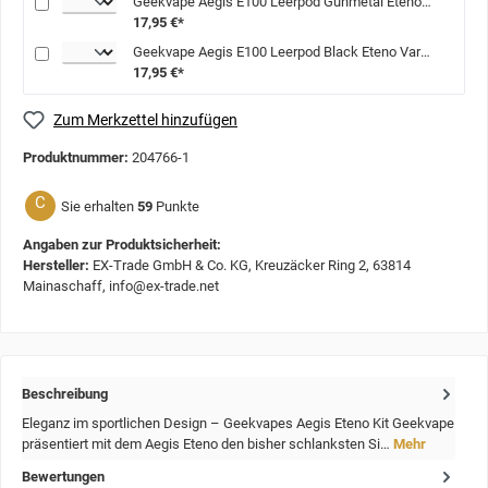
Geekvape Aegis E100 Leerpod Gunmetal Eteno Variante: Gunmetal
17,95 €*
Geekvape Aegis E100 Leerpod Black Eteno Variante: Black
17,95 €*
Zum Merkzettel hinzufügen
Produktnummer:
204766-1
C
Sie erhalten
59
Punkte
Angaben zur Produktsicherheit:
Hersteller:
EX-Trade GmbH & Co. KG, Kreuzäcker Ring 2, 63814
Mainaschaff, info@ex-trade.net
Beschreibung
Eleganz im sportlichen Design – Geekvapes Aegis Eteno Kit Geekvape
präsentiert mit dem Aegis Eteno den bisher schlanksten Si…
Mehr
Bewertungen