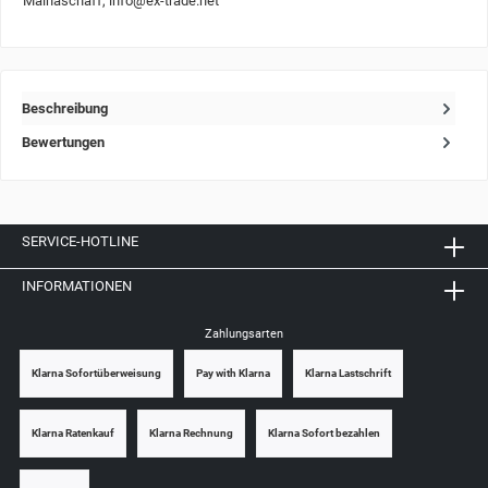
Mainaschaff, info@ex-trade.net
Beschreibung
Bewertungen
SERVICE-HOTLINE
INFORMATIONEN
Zahlungsarten
Klarna Sofortüberweisung
Pay with Klarna
Klarna Lastschrift
Klarna Ratenkauf
Klarna Rechnung
Klarna Sofort bezahlen