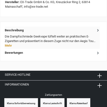
Hersteller:
EX-Trade GmbH & Co. KG, Kreuzäcker Ring 2, 63814
Mainaschaff, info@ex-trade.net
Beschreibung
Die Dampfschmiede Geekvape tüftelt weiter an praktischen E-
Zigaretten und präsentiert in diesem Zuge nicht nur den Aegis Tou…
Mehr
Bewertungen
SERVICE-HOTLINE
INFORMATIONEN
Zahlungsarten
Klarna Sofortüberweisung
Klarna Lastschrift
Klarna Ratenkauf