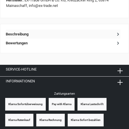
Hersteller:
EX-Trade GmbH & Co. KG, Kreuzäcker Ring 2, 63814
Mainaschaff, info@ex-trade.net
Beschreibung
Bewertungen
SERVICE-HOTLINE
INFORMATIONEN
Zahlungsarten
Klarna Sofortüberweisung
Pay with Klarna
Klarna Lastschrift
Klarna Ratenkauf
Klarna Rechnung
Klarna Sofort bezahlen