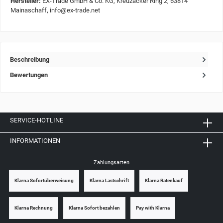
Hersteller:
EX-Trade GmbH & Co. KG, Kreuzäcker Ring 2, 63814
Mainaschaff, info@ex-trade.net
Beschreibung
Bewertungen
SERVICE-HOTLINE
INFORMATIONEN
Zahlungsarten
Klarna Sofortüberweisung
Klarna Lastschrift
Klarna Ratenkauf
Klarna Rechnung
Klarna Sofort bezahlen
Pay with Klarna