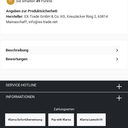
C
Sie erhalten
49
Punkte
Angaben zur Produktsicherheit:
Hersteller:
EX-Trade GmbH & Co. KG, Kreuzäcker Ring 2, 63814
Mainaschaff, info@ex-trade.net
Beschreibung
Bewertungen
SERVICE-HOTLINE
INFORMATIONEN
Zahlungsarten
Klarna Sofortüberweisung
Pay with Klarna
Klarna Lastschrift