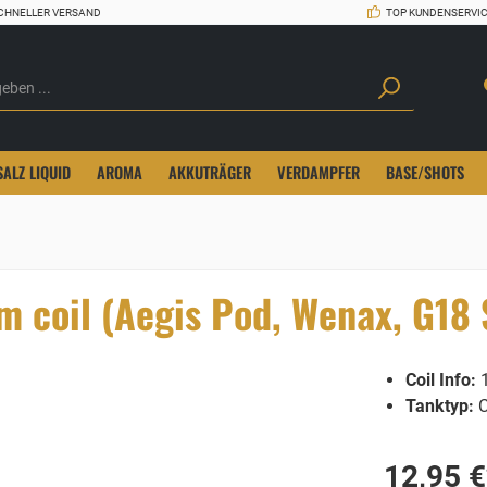
CHNELLER VERSAND
TOP KUNDENSERVI
SALZ LIQUID
AROMA
AKKUTRÄGER
VERDAMPFER
BASE/SHOTS
m coil (Aegis Pod, Wenax, G18 
Coil Info:
1
Tanktyp:
C
12,95 €