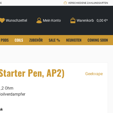
CE
VERSCHIEDENE ZAHLUNGSARTEN
Wunschzettel
Mein Konto
Warenkorb
0,00 €*
PODS
COILS
ZUBEHÖR
SALE %
NEUHEITEN
COMING SOON
Starter Pen, AP2)
Geekvape
,2 Ohm
oilverdampfer
*