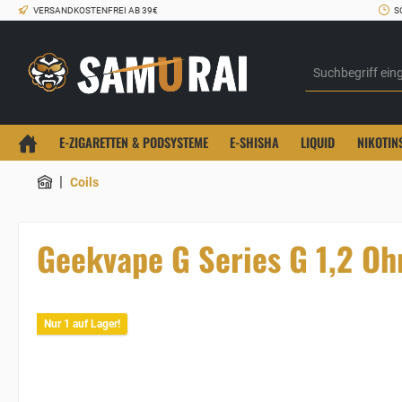
VERSANDKOSTENFREI AB 39€
S
E-ZIGARETTEN & PODSYSTEME
E-SHISHA
LIQUID
NIKOTIN
|
Coils
Geekvape G Series G 1,2 Oh
Nur 1 auf Lager!