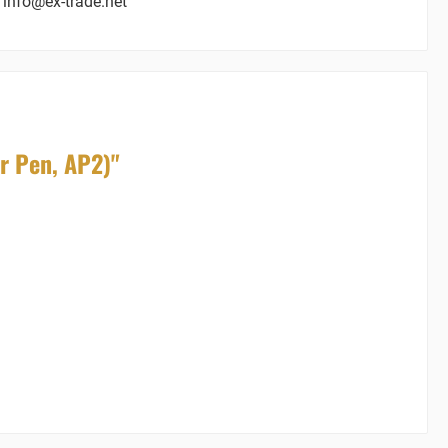
 info@ex-trade.net
r Pen, AP2)"