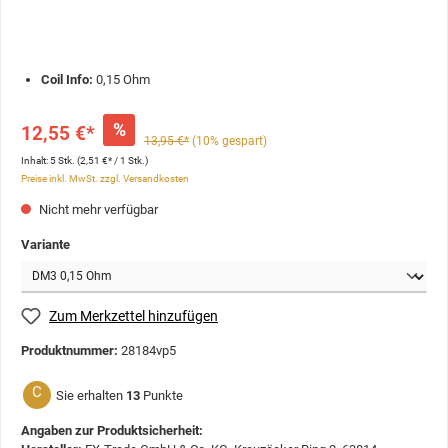
Coil Info:
0,15 Ohm
%
12,55 €*
13,95 €*
(10% gespart)
Inhalt:
5 Stk.
(2,51 €* / 1 Stk.)
Preise inkl. MwSt. zzgl. Versandkosten
Nicht mehr verfügbar
Variante
Zum Merkzettel hinzufügen
Produktnummer:
28184vp5
C
Sie erhalten
13
Punkte
Angaben zur Produktsicherheit: