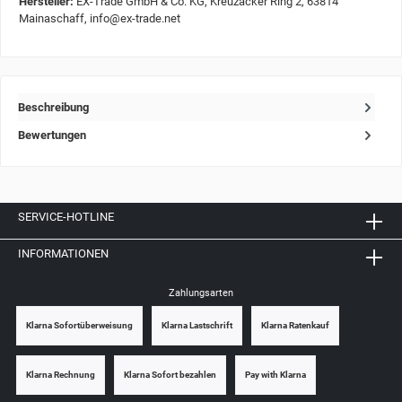
Hersteller:
EX-Trade GmbH & Co. KG, Kreuzäcker Ring 2, 63814
Mainaschaff, info@ex-trade.net
Beschreibung
Bewertungen
SERVICE-HOTLINE
INFORMATIONEN
Zahlungsarten
Klarna Sofortüberweisung
Klarna Lastschrift
Klarna Ratenkauf
Klarna Rechnung
Klarna Sofort bezahlen
Pay with Klarna