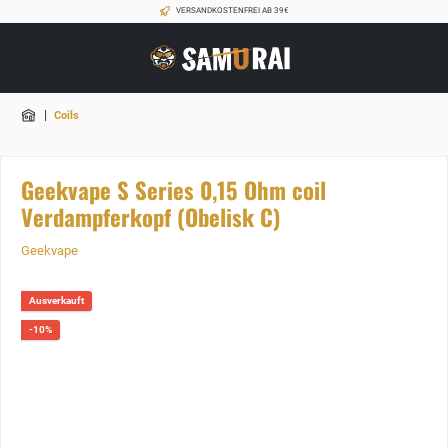
VERSANDKOSTENFREI AB 39€
|
Coils
Geekvape S Series 0,15 Ohm coil
Verdampferkopf (Obelisk C)
Geekvape
Ausverkauft
-10%