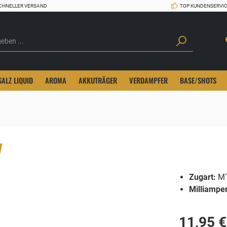
CHNELLER VERSAND
TOP KUNDENSERVI
SALZ LIQUID
AROMA
AKKUTRÄGER
VERDAMPFER
BASE/SHOTS
y
Zugart:
MT
Milliampe
11,95 €