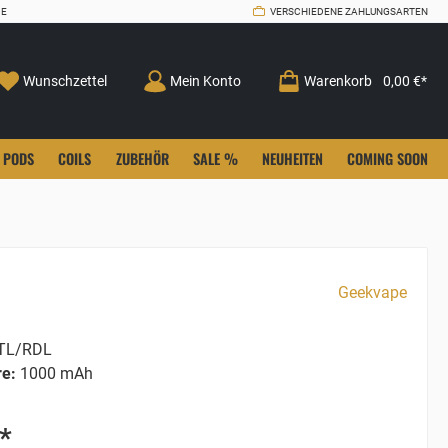
CE
VERSCHIEDENE ZAHLUNGSARTEN
Wunschzettel
Mein Konto
Warenkorb
0,00 €*
PODS
COILS
ZUBEHÖR
SALE %
NEUHEITEN
COMING SOON
Geekvape
L/RDL
re:
1000 mAh
*