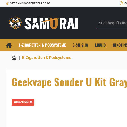
VERSANDKOSTENFREI AB 39€
S
E-ZIGARETTEN & PODSYSTEME
E-SHISHA
LIQUID
NIKOTIN
|
E-Zigaretten & Podsysteme
Geekvape Sonder U Kit Gra
Ausverkauft