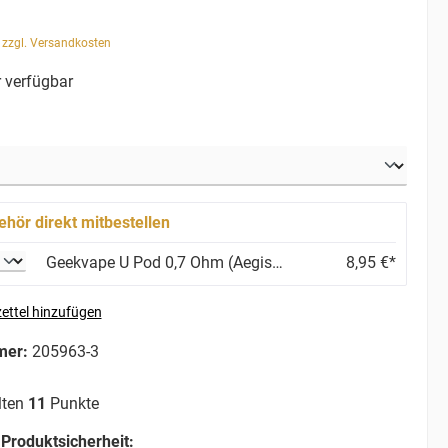
. zzgl. Versandkosten
 verfügbar
ehör direkt mitbestellen
Geekvape U Pod 0,7 Ohm (Aegis U, Wenax U, Sonder U)
8,95 €*
ettel hinzufügen
mer:
205963-3
lten
11
Punkte
Produktsicherheit: