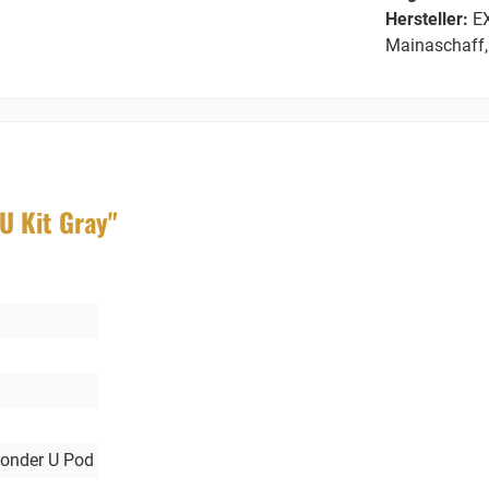
Hersteller:
EX
Mainaschaff,
U Kit Gray"
Sonder U Pod