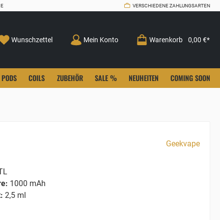
CE
VERSCHIEDENE ZAHLUNGSARTEN
Wunschzettel
Mein Konto
Warenkorb
0,00 €*
PODS
COILS
ZUBEHÖR
SALE %
NEUHEITEN
COMING SOON
Geekvape
TL
re:
1000 mAh
:
2,5 ml