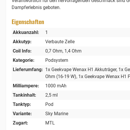
Verantwortlich für den hervorragenden Geschmack sind Ge
Dampferlebnis geboten.
Eigenschaften
Akkuanzahl:
1
Akkutyp:
Verbaute Zelle
Coil Info:
0,7 Ohm
, 1,4 Ohm
Kategorie:
Podsystem
Lieferumfang:
1x Geekvape Wenax H1 Akkuträger
, 1x G
Ohm (16-19 W)
, 1x Geekvape Wenax H1 
Milliampere:
1000 mAh
Tankinhalt:
2,5 ml
Tanktyp:
Pod
Variante:
Sky Marine
Zugart:
MTL