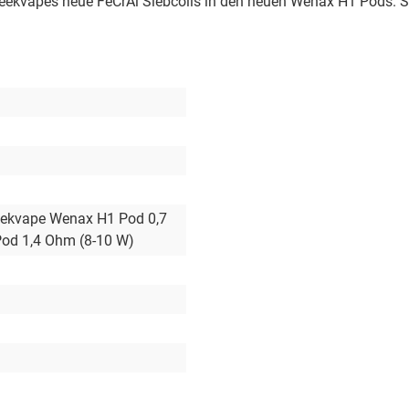
ekvapes neue FeCrAl Siebcoils in den neuen Wenax H1 Pods. So 
eekvape Wenax H1 Pod 0,7
Pod 1,4 Ohm (8-10 W)