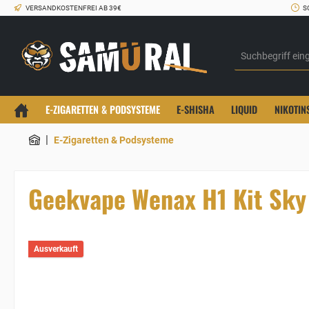
VERSANDKOSTENFREI AB 39€
S
E-ZIGARETTEN & PODSYSTEME
E-SHISHA
LIQUID
NIKOTIN
|
E-Zigaretten & Podsysteme
Geekvape Wenax H1 Kit Sky
Ausverkauft