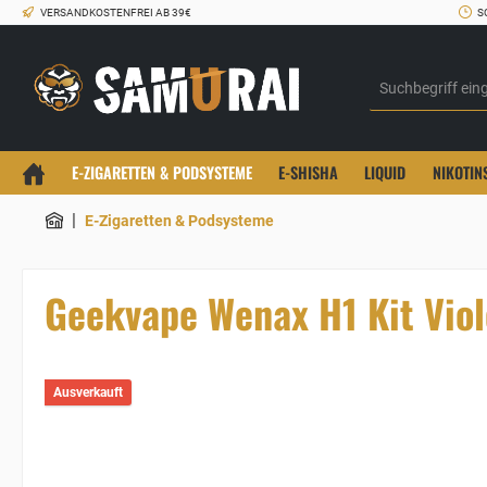
VERSANDKOSTENFREI AB 39€
S
E-ZIGARETTEN & PODSYSTEME
E-SHISHA
LIQUID
NIKOTIN
|
E-Zigaretten & Podsysteme
Geekvape Wenax H1 Kit Viol
Ausverkauft