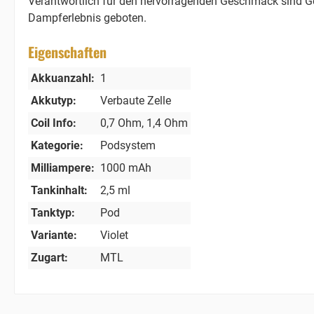
Verantwortlich für den hervorragenden Geschmack sind Ge
Dampferlebnis geboten.
Eigenschaften
Akkuanzahl:
1
Akkutyp:
Verbaute Zelle
Coil Info:
0,7 Ohm
, 1,4 Ohm
Kategorie:
Podsystem
Milliampere:
1000 mAh
Tankinhalt:
2,5 ml
Tanktyp:
Pod
Variante:
Violet
Zugart:
MTL