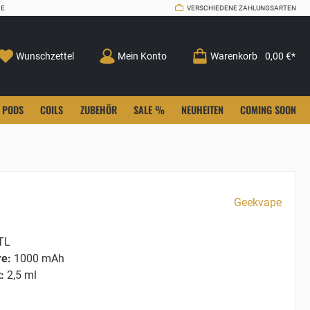
CE
VERSCHIEDENE ZAHLUNGSARTEN
Wunschzettel
Mein Konto
Warenkorb
0,00 €*
PODS
COILS
ZUBEHÖR
SALE %
NEUHEITEN
COMING SOON
Geekvape
TL
re:
1000 mAh
:
2,5 ml