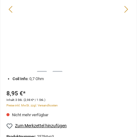
Coil Info:
0,7 Ohm
8,95 €*
Inhalt:
3 Stk.
(2,98 €* / 1 Stk.)
Preise inkl. MwSt. zzgl. Versandkosten
Nicht mehr verfügbar
Zum Merkzettel hinzufügen
Produktnummer:
25794vp3