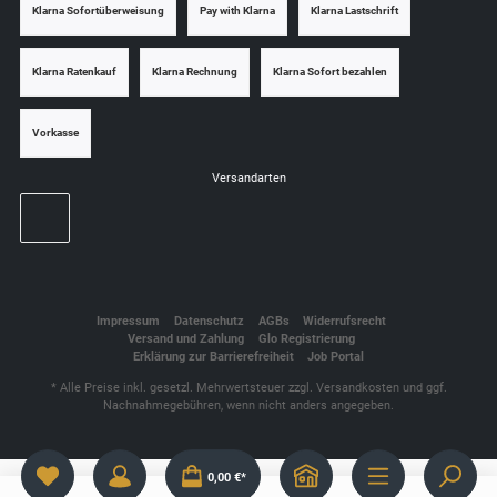
Klarna Sofortüberweisung
Pay with Klarna
Klarna Lastschrift
Klarna Ratenkauf
Klarna Rechnung
Klarna Sofort bezahlen
Vorkasse
Versandarten
Impressum
Datenschutz
AGBs
Widerrufsrecht
Versand und Zahlung
Glo Registrierung
Erklärung zur Barrierefreiheit
Job Portal
* Alle Preise inkl. gesetzl. Mehrwertsteuer zzgl.
Versandkosten
und ggf.
Nachnahmegebühren, wenn nicht anders angegeben.
0,00 €*