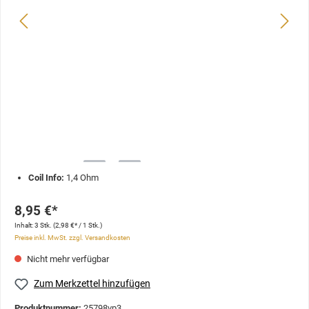
Coil Info:
1,4 Ohm
8,95 €*
Inhalt:
3 Stk.
(2,98 €* / 1 Stk.)
Preise inkl. MwSt. zzgl. Versandkosten
Nicht mehr verfügbar
Zum Merkzettel hinzufügen
Produktnummer:
25798vp3