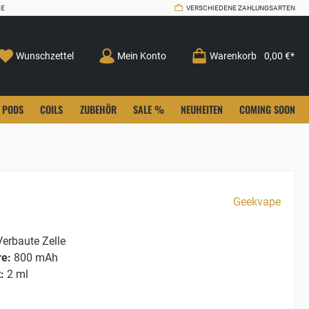
CE
VERSCHIEDENE ZAHLUNGSARTEN
Wunschzettel
Mein Konto
Warenkorb
0,00 €*
PODS
COILS
ZUBEHÖR
SALE %
NEUHEITEN
COMING SOON
Geekvape
erbaute Zelle
re:
800 mAh
:
2 ml