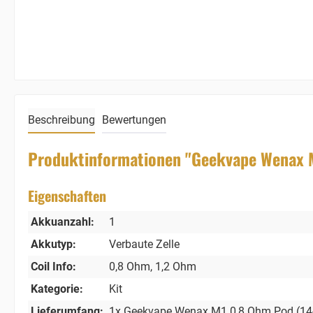
Beschreibung
Bewertungen
Produktinformationen "Geekvape Wenax 
Eigenschaften
Akkuanzahl:
1
Akkutyp:
Verbaute Zelle
Coil Info:
0,8 Ohm
, 1,2 Ohm
Kategorie:
Kit
Lieferumfang:
1x Geekvape Wenax M1 0,8 Ohm Pod (14