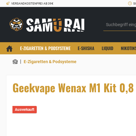
VERSANDKOSTENFREI AB 39€
S
E-ZIGARETTEN & PODSYSTEME
E-SHISHA
LIQUID
NIKOTIN
|
E-Zigaretten & Podsysteme
Geekvape Wenax M1 Kit 0,
Ausverkauft