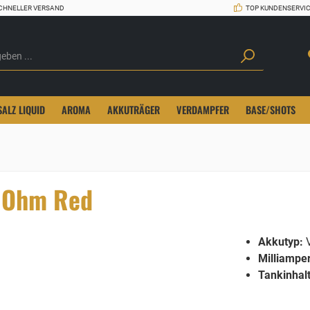
CHNELLER VERSAND
TOP KUNDENSERVI
SALZ LIQUID
AROMA
AKKUTRÄGER
VERDAMPFER
BASE/SHOTS
8 Ohm Red
Akkutyp:
V
Milliampe
Tankinhalt