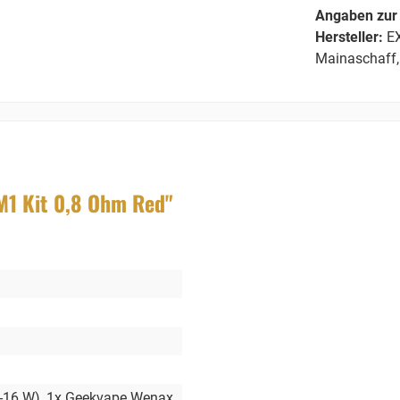
Angaben zur 
Hersteller:
EX
Mainaschaff,
M1 Kit 0,8 Ohm Red"
-16 W)
, 1x Geekvape Wenax