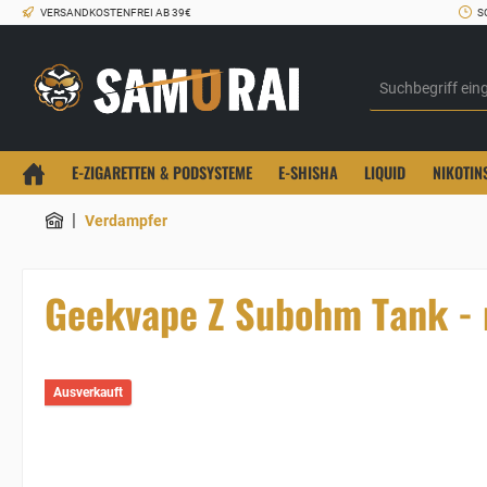
VERSANDKOSTENFREI AB 39€
S
E-ZIGARETTEN & PODSYSTEME
E-SHISHA
LIQUID
NIKOTIN
|
Verdampfer
Geekvape Z Subohm Tank - 
Ausverkauft