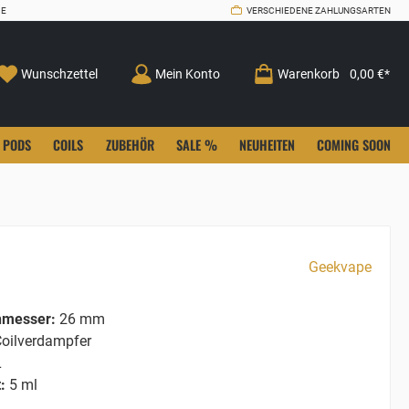
CE
VERSCHIEDENE ZAHLUNGSARTEN
Wunschzettel
Mein Konto
Warenkorb
0,00 €*
PODS
COILS
ZUBEHÖR
SALE %
NEUHEITEN
COMING SOON
Geekvape
hmesser:
26 mm
oilverdampfer
L
:
5 ml