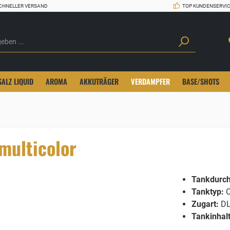
CHNELLER VERSAND
TOP KUNDENSERVI
SALZ LIQUID
AROMA
AKKUTRÄGER
VERDAMPFER
BASE/SHOTS
multicolor
Tankdurc
Tanktyp:
C
Zugart:
D
Tankinhalt