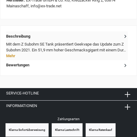
Hersteller:
EX-Trade GmbH & Co. KG, Kreuzäcker Ring 2, 63814
Mainaschaff, info@ex-trade.net
Beschreibung
Mit dem Z Subohm SE Tank präsentiert Geekvape das Update zum Z
Subohm 2021. Ein 51,9 mm hoher Geschmacksgigant mit einem Dur…
Mehr
Bewertungen
SERVICE-HOTLINE
INFORMATIONEN
Zahlungsarten
Klarna Sofortüberweisung
Klarna Lastschrift
Klarna Ratenkauf