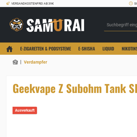
VERSANDKOSTENFREI AB 39€
S
E-ZIGARETTEN & PODSYSTEME
E-SHISHA
LIQUID
NIKOTIN
|
Verdampfer
Geekvape Z Subohm Tank SE
Ausverkauft