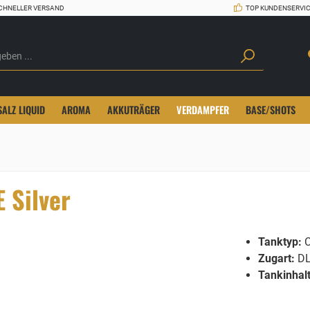
CHNELLER VERSAND
TOP KUNDENSERVI
SALZ LIQUID
AROMA
AKKUTRÄGER
VERDAMPFER
BASE/SHOTS
 Silver
Tanktyp:
C
Zugart:
D
Tankinhalt