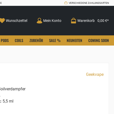
CE
VERSCHIEDENE ZAHLUNGSARTEN
Wunschzettel
Mein Konto
Warenkorb
0,00 €*
PODS
COILS
ZUBEHÖR
SALE %
NEUHEITEN
COMING SOON
Geekvape
oilverdampfer
L
:
5,5 ml