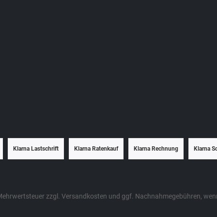
Klarna Lastschrift
Klarna Ratenkauf
Klarna Rechnung
Klarna S
. Mehrwertsteuer zzgl.
Versandkosten
und ggf. Nachnahmegebühren, wenn