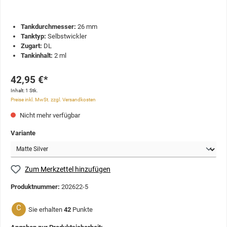
Tankdurchmesser:
26 mm
Tanktyp:
Selbstwickler
Zugart:
DL
Tankinhalt:
2 ml
42,95 €*
Inhalt:
1 Stk.
Preise inkl. MwSt. zzgl. Versandkosten
Nicht mehr verfügbar
Variante
Zum Merkzettel hinzufügen
Produktnummer:
202622-5
C
Sie erhalten
42
Punkte