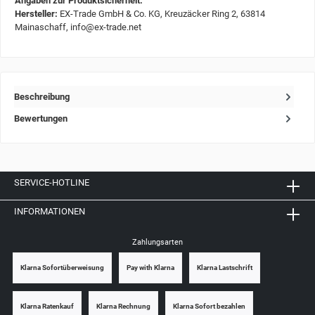
Angaben zur Produktsicherheit:
Hersteller:
EX-Trade GmbH & Co. KG, Kreuzäcker Ring 2, 63814
Mainaschaff, info@ex-trade.net
Beschreibung
Bewertungen
SERVICE-HOTLINE
INFORMATIONEN
Zahlungsarten
Klarna Sofortüberweisung
Pay with Klarna
Klarna Lastschrift
Klarna Ratenkauf
Klarna Rechnung
Klarna Sofort bezahlen