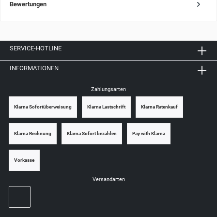
Bewertungen
SERVICE-HOTLINE
INFORMATIONEN
Zahlungsarten
Klarna Sofortüberweisung
Klarna Lastschrift
Klarna Ratenkauf
Klarna Rechnung
Klarna Sofort bezahlen
Pay with Klarna
Vorkasse
Versandarten