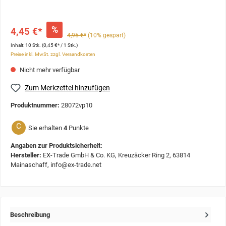
%
4,45 €*
4,95 €*
(10% gespart)
Inhalt:
10 Stk.
(0,45 €* / 1 Stk.)
Preise inkl. MwSt. zzgl. Versandkosten
Nicht mehr verfügbar
Zum Merkzettel hinzufügen
Produktnummer:
28072vp10
C
Sie erhalten
4
Punkte
Angaben zur Produktsicherheit:
Hersteller:
EX-Trade GmbH & Co. KG, Kreuzäcker Ring 2, 63814
Mainaschaff, info@ex-trade.net
Beschreibung