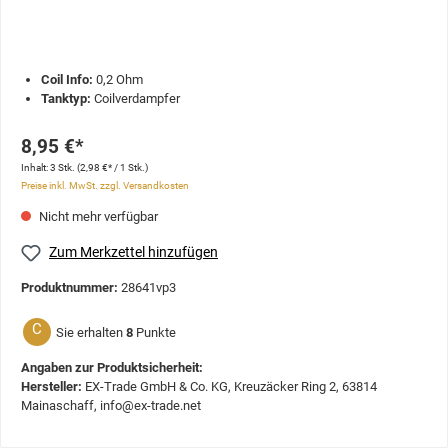
Coil Info:
0,2 Ohm
Tanktyp:
Coilverdampfer
8,95 €*
Inhalt:
3 Stk.
(2,98 €* / 1 Stk.)
Preise inkl. MwSt. zzgl. Versandkosten
Nicht mehr verfügbar
Zum Merkzettel hinzufügen
Produktnummer:
28641vp3
C
Sie erhalten
8
Punkte
Angaben zur Produktsicherheit:
Hersteller:
EX-Trade GmbH & Co. KG, Kreuzäcker Ring 2, 63814
Mainaschaff, info@ex-trade.net