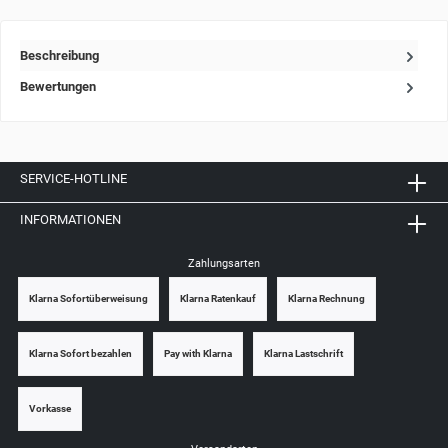
Beschreibung
Bewertungen
SERVICE-HOTLINE
INFORMATIONEN
Zahlungsarten
Klarna Sofortüberweisung
Klarna Ratenkauf
Klarna Rechnung
Klarna Sofort bezahlen
Pay with Klarna
Klarna Lastschrift
Vorkasse