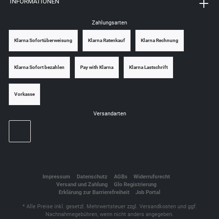
INFORMATIONEN
Zahlungsarten
Klarna Sofortüberweisung
Klarna Ratenkauf
Klarna Rechnung
Klarna Sofort bezahlen
Pay with Klarna
Klarna Lastschrift
Vorkasse
Versandarten
Impressum
Datenschutz
AGBs
Widerrufsrecht
Versand und Zahlung
Glo Registrierung
Erklärung zur Barrierefreiheit
Job Portal
* Alle Preise inkl. gesetzl. Mehrwertsteuer zzgl.
Versandkosten
und ggf.
Nachnahmegebühren, wenn nicht anders angegeben.