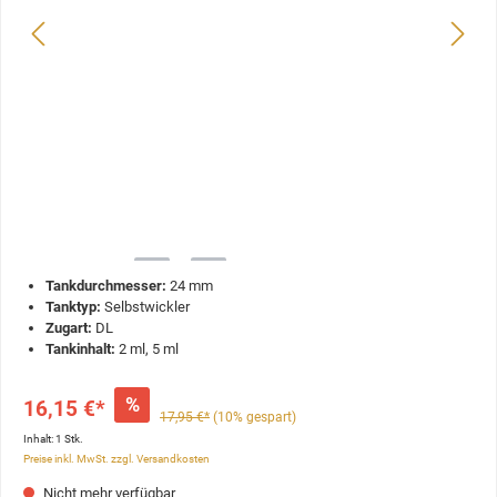
Tankdurchmesser:
24 mm
Tanktyp:
Selbstwickler
Zugart:
DL
Tankinhalt:
2 ml, 5 ml
%
16,15 €*
17,95 €*
(10% gespart)
Inhalt:
1 Stk.
Preise inkl. MwSt. zzgl. Versandkosten
Nicht mehr verfügbar