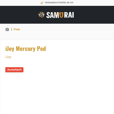
VERSANDKOSTENFREI AB 39€
|
Pods
iJoy Mercury Pod
iJoy
Ausverkauft