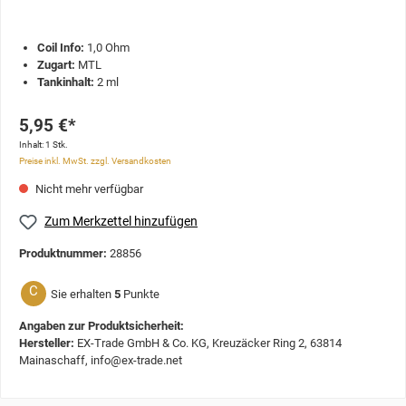
Coil Info:
1,0 Ohm
Zugart:
MTL
Tankinhalt:
2 ml
5,95 €*
Inhalt:
1 Stk.
Preise inkl. MwSt. zzgl. Versandkosten
Nicht mehr verfügbar
Zum Merkzettel hinzufügen
Produktnummer:
28856
C
Sie erhalten
5
Punkte
Angaben zur Produktsicherheit:
Hersteller:
EX-Trade GmbH & Co. KG, Kreuzäcker Ring 2, 63814
Mainaschaff, info@ex-trade.net