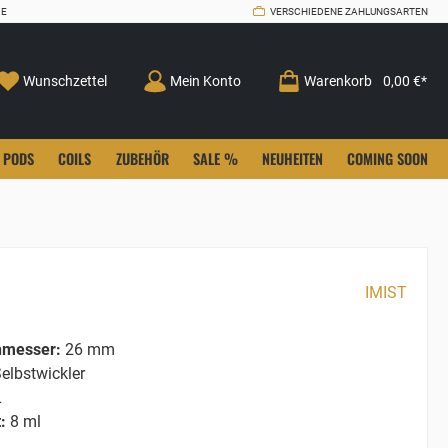
CE
VERSCHIEDENE ZAHLUNGSARTEN
Wunschzettel
Mein Konto
Warenkorb
0,00 €*
PODS
COILS
ZUBEHÖR
SALE %
NEUHEITEN
COMING SOON
IMIST
hmesser:
26 mm
elbstwickler
L
:
8 ml