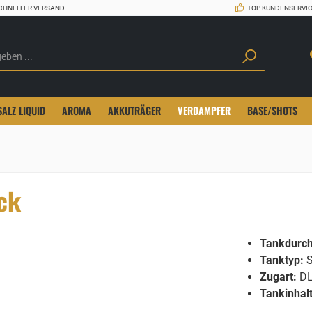
CHNELLER VERSAND
TOP KUNDENSERVI
SALZ LIQUID
AROMA
AKKUTRÄGER
VERDAMPFER
BASE/SHOTS
ck
Tankdurc
Tanktyp:
S
Zugart:
D
Tankinhalt