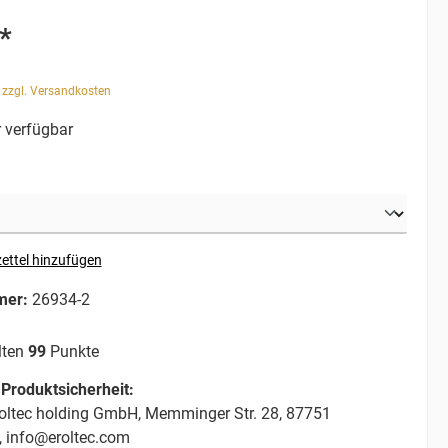
*
. zzgl. Versandkosten
 verfügbar
ettel hinzufügen
mer:
26934-2
lten
99
Punkte
Produktsicherheit:
oltec holding GmbH, Memminger Str. 28, 87751
, info@eroltec.com