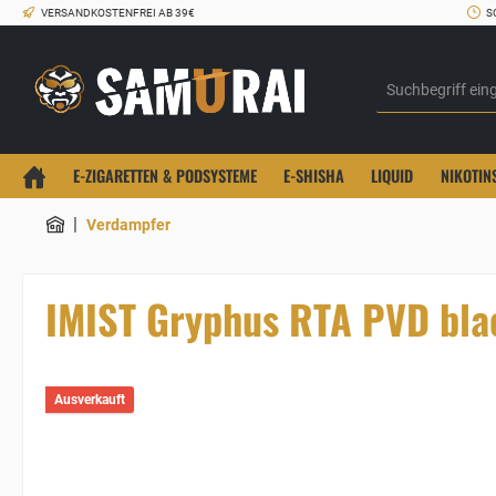
VERSANDKOSTENFREI AB 39€
S
E-ZIGARETTEN & PODSYSTEME
E-SHISHA
LIQUID
NIKOTIN
|
Verdampfer
IMIST Gryphus RTA PVD bla
Ausverkauft