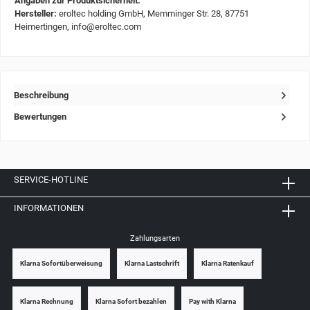
Angaben zur Produktsicherheit:
Hersteller:
eroltec holding GmbH, Memminger Str. 28, 87751
Heimertingen, info@eroltec.com
Beschreibung
Bewertungen
SERVICE-HOTLINE
INFORMATIONEN
Zahlungsarten
Klarna Sofortüberweisung
Klarna Lastschrift
Klarna Ratenkauf
Klarna Rechnung
Klarna Sofort bezahlen
Pay with Klarna