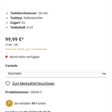
Tankdurchmesser:
26 mm
Tanktyp:
Selbstwickler
Zugart:
DL
Tankinhalt:
8 ml
99,99 €*
Inhalt:
1 Stk.
Preise inkl. MwSt. zzgl. Versandkosten
Nicht mehr verfügbar
Variante
Zum Merkzettel hinzufügen
Produktnummer:
26934-3
C
Sie erhalten
99
Punkte