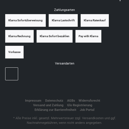
Zahlungsarten
Klarna Sofortüberweisung
Klarna Lastschrift
Klarna Ratenkauf
Klarna Rechnung
Klarna Sofort bezahlen
Pay with Klarna
Vorkasse
Versandarten
Impressum
Datenschutz
AGBs
Widerrufsrecht
Versand und Zahlung
Glo Registrierung
Erklärung zur Barrierefreiheit
Job Portal
* Alle Preise inkl. gesetzl. Mehrwertsteuer zzgl.
Versandkosten
und ggf.
Nachnahmegebühren, wenn nicht anders angegeben.