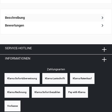
Beschreibung
Bewertungen
SERVICE-HOTLINE
INFORMATIONEN
Zahlungsarten
Klarna Sofortüberweisung
Klarna Lastschrift
Klarna Ratenkauf
Klarna Rechnung
Klarna Sofort bezahlen
Pay with Klarna
Vorkasse