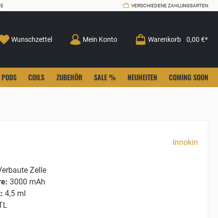
CE
VERSCHIEDENE ZAHLUNGSARTEN
Wunschzettel
Mein Konto
Warenkorb
0,00 €*
PODS
COILS
ZUBEHÖR
SALE %
NEUHEITEN
COMING SOON
Innokin
erbaute Zelle
re:
3000 mAh
:
4,5 ml
TL