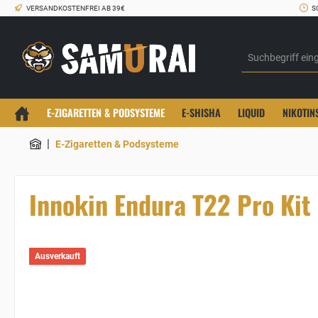
VERSANDKOSTENFREI AB 39€
S
E-ZIGARETTEN & PODSYSTEME
E-SHISHA
LIQUID
NIKOTIN
|
E-Zigaretten & Podsysteme
Innokin Endura T22 Pro Kit
Ausverkauft