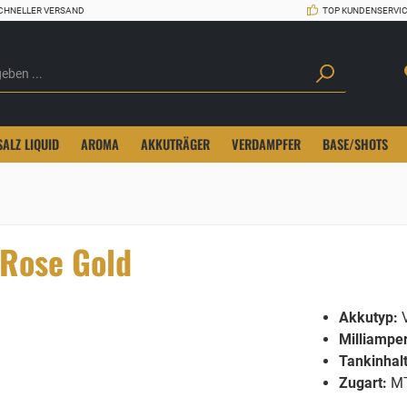
CHNELLER VERSAND
TOP KUNDENSERVI
SALZ LIQUID
AROMA
AKKUTRÄGER
VERDAMPFER
BASE/SHOTS
 Rose Gold
Akkutyp:
V
Milliampe
Tankinhalt
Zugart:
M