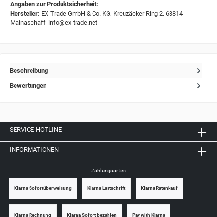
Angaben zur Produktsicherheit:
Hersteller:
EX-Trade GmbH & Co. KG, Kreuzäcker Ring 2, 63814
Mainaschaff, info@ex-trade.net
Beschreibung
Bewertungen
SERVICE-HOTLINE
INFORMATIONEN
Zahlungsarten
Klarna Sofortüberweisung
Klarna Lastschrift
Klarna Ratenkauf
Klarna Rechnung
Klarna Sofort bezahlen
Pay with Klarna