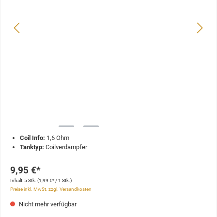
Coil Info:
1,6 Ohm
Tanktyp:
Coilverdampfer
9,95 €*
Inhalt:
5 Stk.
(1,99 €* / 1 Stk.)
Preise inkl. MwSt. zzgl. Versandkosten
Nicht mehr verfügbar