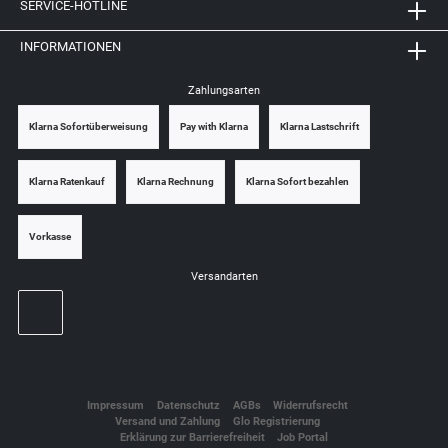
SERVICE-HOTLINE
INFORMATIONEN
Zahlungsarten
Klarna Sofortüberweisung
Pay with Klarna
Klarna Lastschrift
Klarna Ratenkauf
Klarna Rechnung
Klarna Sofort bezahlen
Vorkasse
Versandarten
Impressum
Datenschutz
AGBs
Widerrufsrecht
Versand und Zahlung
Glo Registrierung
Erklärung zur Barrierefreiheit
Job Portal