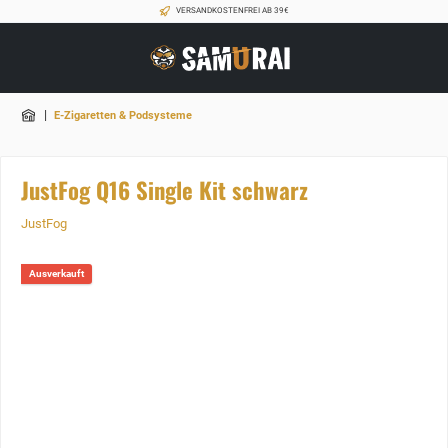
VERSANDKOSTENFREI AB 39€
|
E-Zigaretten & Podsysteme
JustFog Q16 Single Kit schwarz
JustFog
Ausverkauft