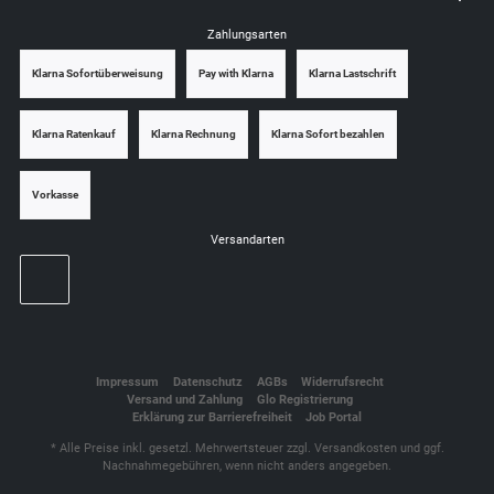
Zahlungsarten
Klarna Sofortüberweisung
Pay with Klarna
Klarna Lastschrift
Klarna Ratenkauf
Klarna Rechnung
Klarna Sofort bezahlen
Vorkasse
Versandarten
Impressum
Datenschutz
AGBs
Widerrufsrecht
Versand und Zahlung
Glo Registrierung
Erklärung zur Barrierefreiheit
Job Portal
* Alle Preise inkl. gesetzl. Mehrwertsteuer zzgl.
Versandkosten
und ggf.
Nachnahmegebühren, wenn nicht anders angegeben.