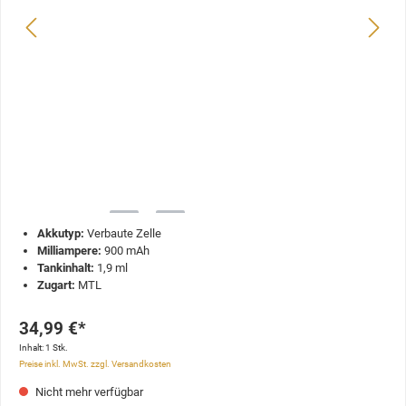
Akkutyp:
Verbaute Zelle
Milliampere:
900 mAh
Tankinhalt:
1,9 ml
Zugart:
MTL
34,99 €*
Inhalt:
1 Stk.
Preise inkl. MwSt. zzgl. Versandkosten
Nicht mehr verfügbar