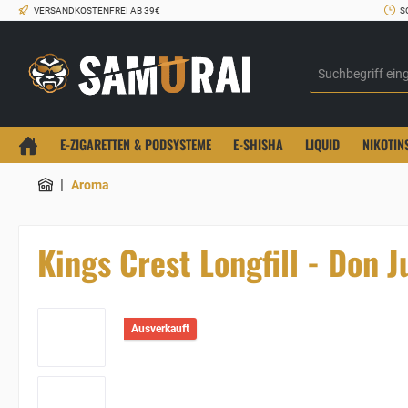
VERSANDKOSTENFREI AB 39€
S
E-ZIGARETTEN & PODSYSTEME
E-SHISHA
LIQUID
NIKOTIN
|
Aroma
Kings Crest Longfill - Don 
Ausverkauft