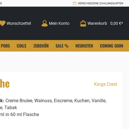
CE
VERSCHIEDENE ZAHLUNGSARTEN
Wunschzettel
Mein Konto
Warenkorb
0,00 €*
PODS
COILS
ZUBEHÖR
SALE %
NEUHEITEN
COMING SOON
che
Kings Crest
k:
Creme Brulee, Walnuss, Eiscreme, Kuchen, Vanille,
e, Tabak
ml in 60 ml Flasche