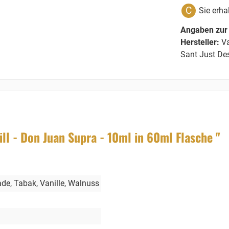
C
Sie erha
Angaben zur 
Hersteller:
Va
Sant Just De
ll - Don Juan Supra - 10ml in 60ml Flasche "
ade
, Tabak
, Vanille
, Walnuss