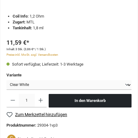
Coil Info:
1,2 Ohm
Zugart:
MTL
Tankinhalt:
1,8 ml
11,59 €*
Inhalt:
3 Stk.
(3,86 €* / 1 Stk.)
Preise inkl. MwSt. zzgl. Versandkosten
Sofort verfügbar, Lieferzeit: 1-3 Werktage
Variante
In den Warenkorb
Zum Merkzettel hinzufügen
Produktnummer:
29304-1vp3