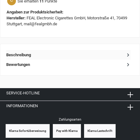
C
Sie erhalten
11
Punkte
Angaben zur Produktsicherheit:
Hersteller:
FEAL Electronic Cigarettes GmbH, Motorstraße 41, 70499
Stuttgart, mail@fealgmbh.de
Beschreibung
Bewertungen
SERVICE-HOTLINE
INFORMATIONEN
Zahlungsarten
Klarna Sofortüberweisung
Pay with Klarna
Klarna Lastschrift