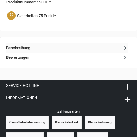
Produktnummer:
29301-2
C
Sie erhalten
75
Punkte
Beschreibung
Bewertungen
SERVICE-HOTLINE
INFORMATIONEN
Zahlungsarten
Klarna Sofortüberweisung
Klarna Ratenkauf
Klarna Rechnung