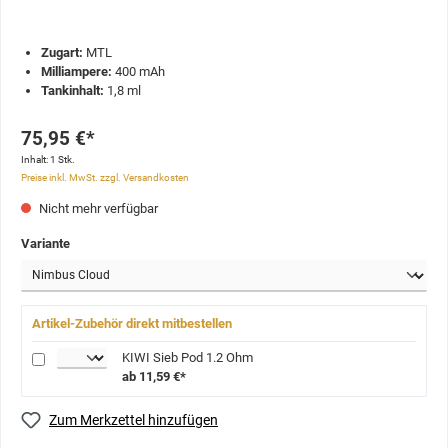
Zugart:
MTL
Milliampere:
400 mAh
Tankinhalt:
1,8 ml
75,95 €*
Inhalt:
1 Stk.
Preise inkl. MwSt. zzgl. Versandkosten
Nicht mehr verfügbar
Variante
Artikel-Zubehör direkt mitbestellen
KIWI Sieb Pod 1.2 Ohm
ab 11,59 €*
Zum Merkzettel hinzufügen