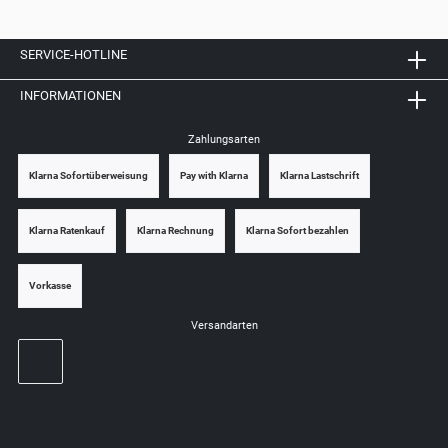
SERVICE-HOTLINE
INFORMATIONEN
Zahlungsarten
Klarna Sofortüberweisung
Pay with Klarna
Klarna Lastschrift
Klarna Ratenkauf
Klarna Rechnung
Klarna Sofort bezahlen
Vorkasse
Versandarten